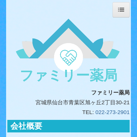
ホーム
当薬局について
会社概要
処方箋の事前受付はこちら
在宅訪問について
お薬について Q&A
ファミリー
薬局
栄養・食事お役立ち情報
宮城県
仙台市青葉区
旭ヶ丘2丁目30-21
交通案内
TEL:
022-273-2901
お問合せ
会社概要